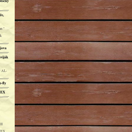
otočný
ře,
n ''
ák
ějova
aviják
r AL-
-fly
REX
II
REEX