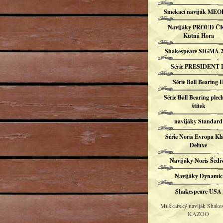
Smekací naviják ME
Navijáky PROUD Č
Kutná Hora
Shakespeare SIGMA 2
Série PRESIDENT I
Série Ball Bearing I
Série Ball Bearing plec
štítek
navijáky Standard
Série Noris Evropa Kl
Deluxe
Navijáky Noris Šedi
Navijáky Dynamic
Shakespeare USA
Muškařský naviják Shake
KAZOO