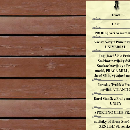
Úvod
Chat
PRODEJ věci co mám n
Václav Nový z Plzně nav
UNIVERSAL
Ing. Josef Šídlo Pra
Smíchov navijáky Šíd
Smekací navijáky : Pr
model, PRAGA MILL, 
Josef Šídlo, vývojové mo
Jaroslav Tvrdík z Pr
naviják ATLANTI
Karel Staněk z Prahy na
UNITY
SPORTING CLUB P
navijáky od firmy Stará
ZENITH.( Slovensk