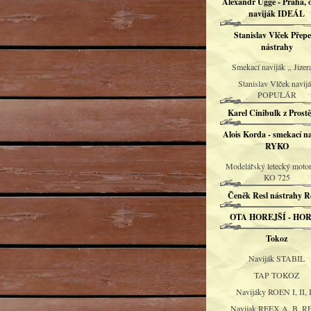
Alexandr Uggé - Praha, 
naviják IDEÁL
Stanislav Vlček Přepe
nástrahy
Smekací naviják ,, Jizera
Stanislav Vlček navij
POPULÁR
Karel Cinibulk z Prost
Alois Korda - smekací n
RYKO
Modelářský letecký moto
KO 725
Čeněk Resl nástrahy Re
OTA HOREJŠÍ - HO
Tokoz
Naviják STABIL
TAP TOKOZ
Navijáky ROEN I, II, I
Navijak REEX A, B, 