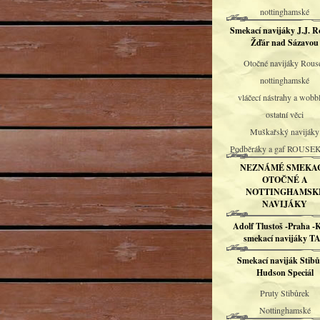
nottinghamské
Smekací navijáky J.J. R
Žďár nad Sázavou
Otočné navijáky Rous
nottinghamské
vláčecí nástrahy a wobb
ostatní věci
Muškařský navijáky
Podběráky a gaf ROUSE
NEZNÁMÉ SMEKAC
OTOČNÉ A
NOTTINGHAMSK
NAVIJÁKY
Adolf Tlustoš -Praha -
smekací navijáky T
Smekací naviják Stib
Hudson Speciál
Pruty Stibůrek
Nottinghamské