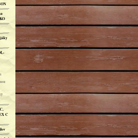
DSON
ha
RKO
ijáky
OL-
i
busu
ky
C,
EX C
ílov