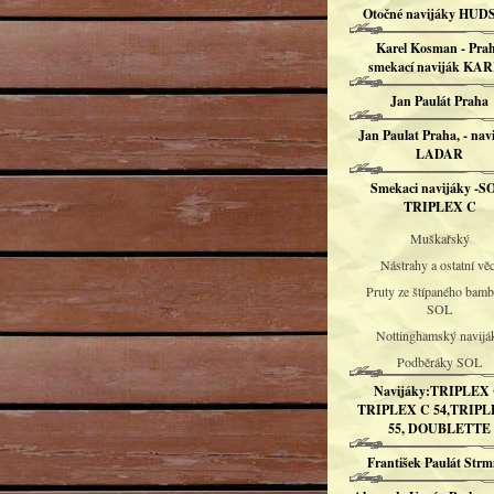
Otočné navijáky HU
Karel Kosman - Pra
smekací naviják KA
Jan Paulát Praha
Jan Paulat Praha, - nav
LADAR
Smekaci navijáky -S
TRIPLEX C
Muškařský
Nástrahy a ostatní věc
Pruty ze štípaného bam
SOL
Nottinghamský navijá
Podběráky SOL
Navijáky:TRIPLEX 
TRIPLEX C 54,TRIPL
55, DOUBLETTE
František Paulát Strm