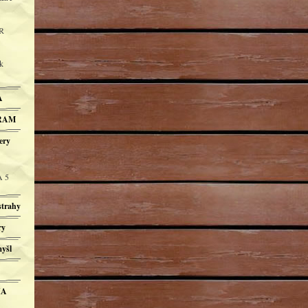
R
k
A
BRAM
ery
A 5
trahy
ry
yšl
IA