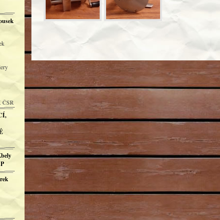
ousek
ek
lery
K ČSR
Í,
É
Kbely
AP
ůrek