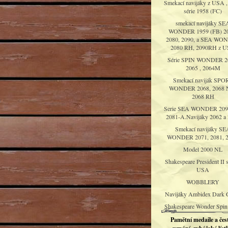
Smekací navijáky z USA ,
série 1958 (FC)
smekací navijáky SE
WONDER 1959 (FB) 20
2080, 2090, a SEA WO
2080 RH, 2090RH z 
Série SPIN WONDER 2
2065 , 2064M
Smekací naviják SPO
WONDER 2068, 2068 N
2068 RH
Serie SEA WONDER 209
2081-A.Navijáky 2062 a
Smekací navijáky SE
WONDER 2071, 2081, 2
Model 2000 NL
Shakespeare President II s
USA
WOBBLERY
Navijáky Ambidex Dark 
Shakespeare Wonder Spin
Pamětní medaile a čes