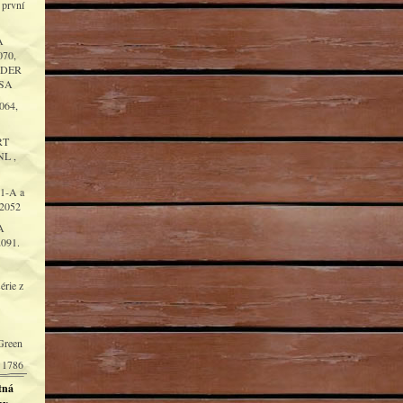
 první
A
70,
NDER
USA
064,
RT
L ,
1-A a
 2052
A
091.
érie z
Green
 1786
tná