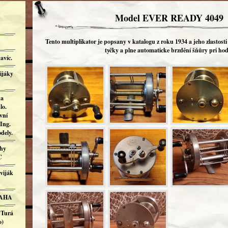
Model EVER READY 4049
Tento multiplikator je popsany v katalogu z roku 1934 a jeho zlastosti
tyčky a plne automaticke brzdění šňůry pri hod
avíc.
ijáky
ha
lo.
vní
Ing.
dely.
ahy
C
viják
RAHA
 Turá
o)