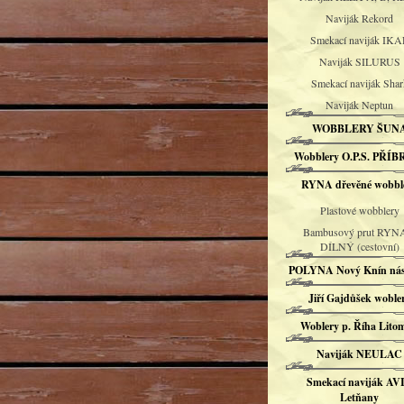
Naviják Rekord
Smekací naviják IKA
Naviják SILURUS
Smekací naviják Shar
Naviják Neptun
WOBBLERY ŠUN
Wobblery O.P.S. PŘÍ
RYNA dřevěné wobbl
Plastové wobblery
Bambusový prut RYN
DÍLNÝ (cestovní)
POLYNA Nový Knín nás
Jiří Gajdůšek woble
Woblery p. Říha Litom
Naviják NEULAC
Smekací naviják AV
Letňany