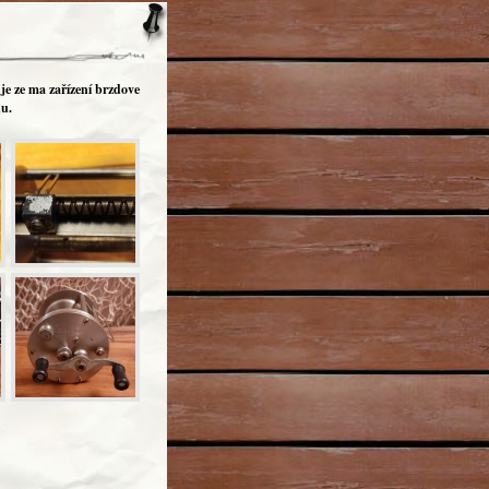
 je ze ma zařízení brzdove
u.