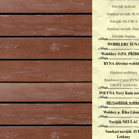
Naviják Rekord
Smekací naviják IKA
Naviják SILURUS
Smekací naviják Shar
Naviják Neptun
WOBBLERY ŠUN
Wobblery O.P.S. PŘÍ
RYNA dřevěné wobbl
Plastové wobblery
Bambusový prut RYN
DÍLNÝ (cestovní)
POLYNA Nový Knín nás
Jiří Gajdůšek woble
Woblery p. Říha Litom
Naviják NEULAC
Smekací naviják AV
Letňany