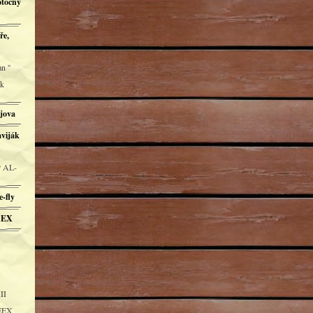
otočný
ře,
n ''
ák
ějova
aviják
r AL-
-fly
REX
II
REEX