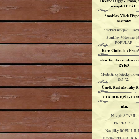
Alexandr Uggé - Praha, 
naviják IDEÁL
Stanislav Vlček Přepe
nástrahy
Smekací naviják ,, Jizera
Stanislav Vlček navij
POPULÁR
Karel Cinibulk z Prost
Alois Korda - smekací n
RYKO
Modelářský letecký moto
KO 725
Čeněk Resl nástrahy Re
OTA HOREJŠÍ - HO
Tokoz
Naviják STABIL
TAP TOKOZ
Navijáky ROEN I, II, I
Navijak REEX A, B, 