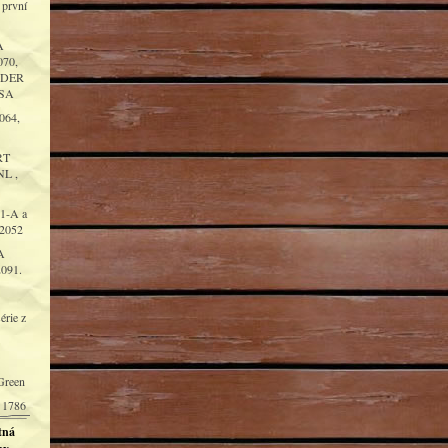
 první
A
70,
NDER
USA
064,
RT
L ,
1-A a
 2052
A
091.
érie z
Green
 1786
tná