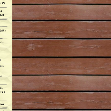
DSON
ha
RKO
ijáky
OL-
i
busu
ky
C,
EX C
ílov