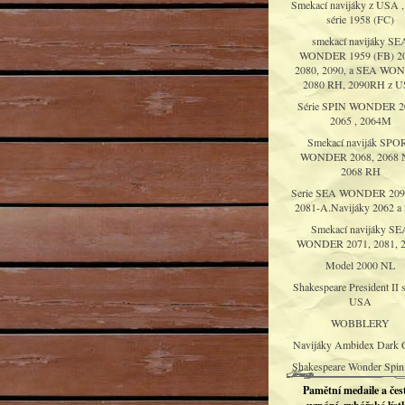
Smekací navijáky z USA ,
série 1958 (FC)
smekací navijáky SE
WONDER 1959 (FB) 20
2080, 2090, a SEA WO
2080 RH, 2090RH z 
Série SPIN WONDER 2
2065 , 2064M
Smekací naviják SPO
WONDER 2068, 2068 N
2068 RH
Serie SEA WONDER 209
2081-A.Navijáky 2062 a
Smekací navijáky SE
WONDER 2071, 2081, 2
Model 2000 NL
Shakespeare President II s
USA
WOBBLERY
Navijáky Ambidex Dark 
Shakespeare Wonder Spin
Pamětní medaile a čes