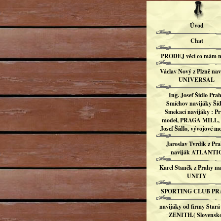
Úvod
Chat
PRODEJ věci co mám n
Václav Nový z Plzně nav
UNIVERSAL
Ing. Josef Šídlo Pra
Smíchov navijáky Šíd
Smekací navijáky : Pr
model, PRAGA MILL, 
Josef Šídlo, vývojové mo
Jaroslav Tvrdík z Pr
naviják ATLANTI
Karel Staněk z Prahy na
UNITY
SPORTING CLUB P
navijáky od firmy Stará
ZENITH.( Slovensk