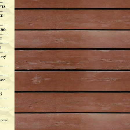
OPTA
KD
200
I
I
hový
asse
vý
speare