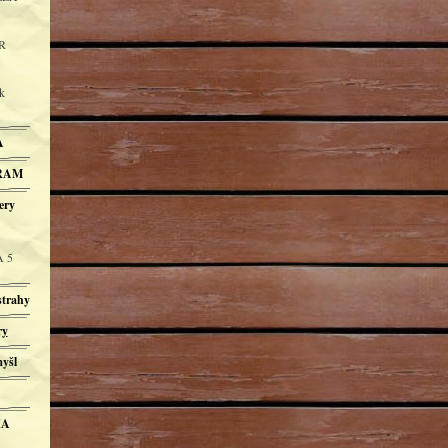
R
k
A
BRAM
ery
A 5
trahy
ry
yšl
IA