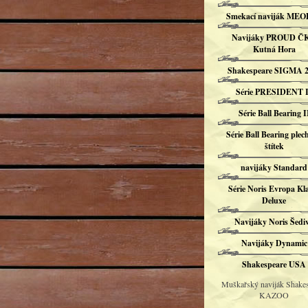
Smekací naviják ME
Navijáky PROUD Č
Kutná Hora
Shakespeare SIGMA 2
Série PRESIDENT I
Série Ball Bearing I
Série Ball Bearing plec
štítek
navijáky Standard
Série Noris Evropa Kl
Deluxe
Navijáky Noris Šedi
Navijáky Dynamic
Shakespeare USA
Muškařský naviják Shake
KAZOO