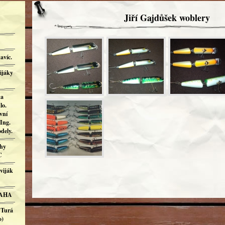
Jiří Gajdůšek woblery
avíc.
ijáky
ha
lo.
vní
Ing.
dely.
ahy
C
viják
RAHA
 Turá
o)