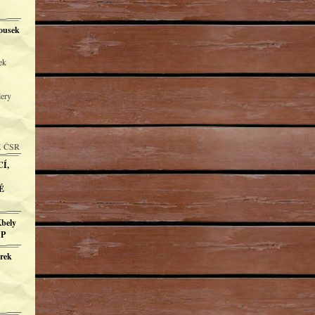
ousek
ek
lery
K ČSR
Í,
É
Kbely
AP
ůrek