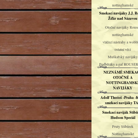
nottinghamské
Smekací navijáky J.J. R
Žďár nad Sázavou
Otočné navijáky Rous
nottinghamské
vláčecí nástrahy a wobb
ostatní věci
Muškařský navijáky
Podběráky a gaf ROUSE
NEZNÁMÉ SMEKAC
OTOČNÉ A
NOTTINGHAMSK
NAVIJÁKY
Adolf Tlustoš -Praha -
smekací navijáky T
Smekací naviják Stib
Hudson Speciál
Pruty Stibůrek
Nottinghamské