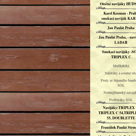
Otočné navijáky HU
Karel Kosman - Pra
smekací naviják KA
Jan Paulát Praha
Jan Paulat Praha, - nav
LADAR
Smekaci navijáky -S
TRIPLEX C
Muškařský
Nástrahy a ostatní věc
Pruty ze štípaného bam
SOL
Nottinghamský navijá
Podběráky SOL
Navijáky:TRIPLEX 
TRIPLEX C 54,TRIPL
55, DOUBLETTE
František Paulát Strm