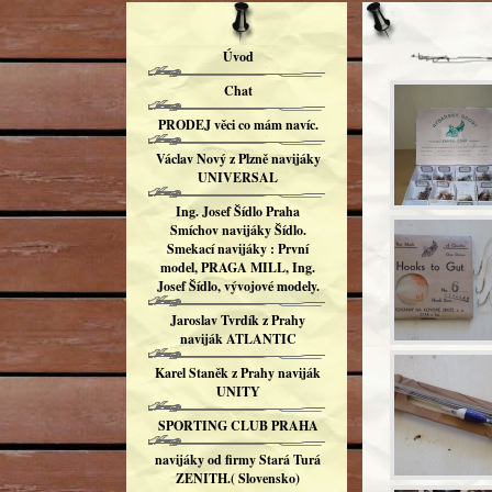
Úvod
Chat
PRODEJ věci co mám navíc.
Václav Nový z Plzně navijáky
UNIVERSAL
Ing. Josef Šídlo Praha
Smíchov navijáky Šídlo.
Smekací navijáky : První
model, PRAGA MILL, Ing.
Josef Šídlo, vývojové modely.
Jaroslav Tvrdík z Prahy
naviják ATLANTIC
Karel Staněk z Prahy naviják
UNITY
SPORTING CLUB PRAHA
navijáky od firmy Stará Turá
ZENITH.( Slovensko)