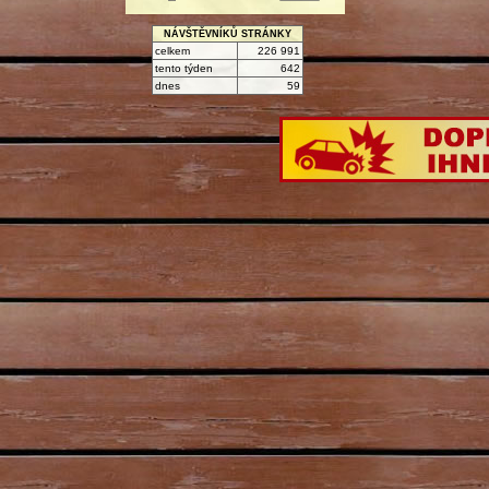
NÁVŠTĚVNÍKŮ STRÁNKY
celkem
226 991
tento týden
642
dnes
59