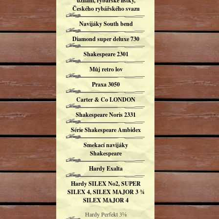
uznání, rybářské lístky,
Českého rybářského svazu
Navijáky South bend
Diamond super deluxe 730
Shakespeare 2301
Můj retro lov
Praxa 3050
Carter & Co LONDON
Shakespeare Noris 2331
Série Shakespeare Ambidex
Smekací navijáky
Shakespeare
Hardy Exalta
Hardy SILEX No2, SUPER
SILEX 4, SILEX MAJOR 3 ¾
SILEX MAJOR 4
Hardy Perfekt 3⅛