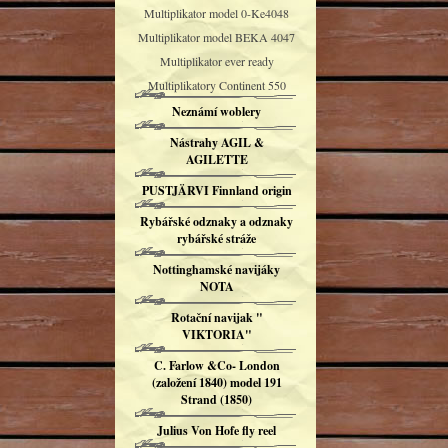
Multiplikator model 0-Ke4048
Multiplikator model BEKA 4047
Multiplikator ever ready
Multiplikatory Continent 550
Neznámí woblery
Nástrahy AGIL &
AGILETTE
PUSTJÄRVI Finnland origin
Rybářské odznaky a odznaky
rybářské stráže
Nottinghamské navijáky
NOTA
Rotační navijak "
VIKTORIA"
C. Farlow &Co- London
(založení 1840) model 191
Strand (1850)
Julius Von Hofe fly reel