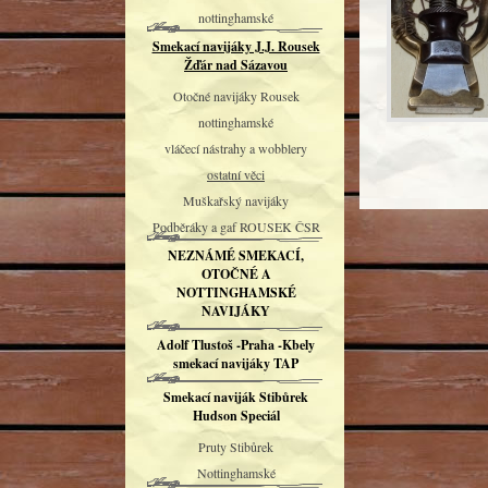
nottinghamské
Smekací navijáky J.J. Rousek
Žďár nad Sázavou
Otočné navijáky Rousek
nottinghamské
vláčecí nástrahy a wobblery
ostatní věci
Muškařský navijáky
Podběráky a gaf ROUSEK ČSR
NEZNÁMÉ SMEKACÍ,
OTOČNÉ A
NOTTINGHAMSKÉ
NAVIJÁKY
Adolf Tlustoš -Praha -Kbely
smekací navijáky TAP
Smekací naviják Stibůrek
Hudson Speciál
Pruty Stibůrek
Nottinghamské