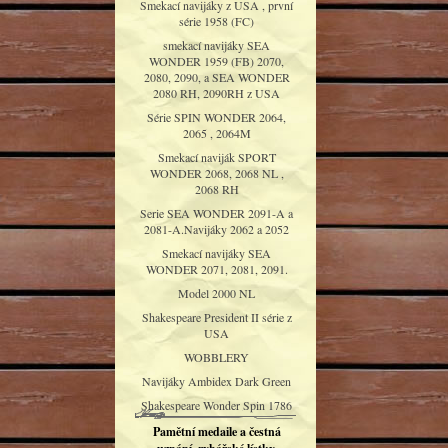
Smekací navijáky z USA , první
série 1958 (FC)
smekací navijáky SEA
WONDER 1959 (FB) 2070,
2080, 2090, a SEA WONDER
2080 RH, 2090RH z USA
Série SPIN WONDER 2064,
2065 , 2064M
Smekací naviják SPORT
WONDER 2068, 2068 NL ,
2068 RH
Serie SEA WONDER 2091-A a
2081-A.Navijáky 2062 a 2052
Smekací navijáky SEA
WONDER 2071, 2081, 2091.
Model 2000 NL
Shakespeare President II série z
USA
WOBBLERY
Navijáky Ambidex Dark Green
Shakespeare Wonder Spin 1786
Pamětní medaile a čestná