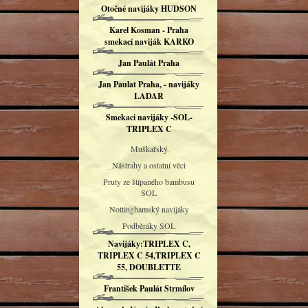
Otočné navijáky HUDSON
Karel Kosman - Praha
smekací naviják KARKO
Jan Paulát Praha
Jan Paulat Praha, - navijáky
LADAR
Smekaci navijáky -SOL-
TRIPLEX C
Muškařský
Nástrahy a ostatní věci
Pruty ze štípaného bambusu
SOL
Nottinghamský navijáky
Podběráky SOL
Navijáky:TRIPLEX C,
TRIPLEX C 54,TRIPLEX C
55, DOUBLETTE
František Paulát Strmílov