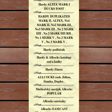
Hardy ALTEX MARK I
DUCKS FOOT
HARDY DUPLIKATED
MARK II, ALTEX, No1
MARK II, No2 MARK III,
No3 MARK III , No 2 MARK
IIII , No 2 MARK IIII RH ,
No 1 MARK V , No 2 MARK
V , No 3 MARK V .
Hardy podběrák
Hardy & Allcocks katalogy
reel a knihy
Hardy Elarex
ALLCOCKS reels ,Felton,
Stanley, Duplex .
Muškařský naviják Allcocks
POPULÁR
Allcocks nástrahy
Allcocks EASICAST