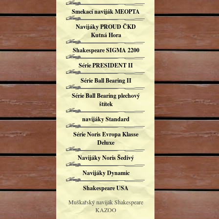
Smekací naviják MEOPTA
Navijáky PROUD ČKD
Kutná Hora
Shakespeare SIGMA 2200
Série PRESIDENT II
Série Ball Bearing II
Série Ball Bearing plechový
štítek
navijáky Standard
Série Noris Evropa Klasse
Deluxe
Navijáky Noris Šedivý
Navijáky Dynamic
Shakespeare USA
Muškařský naviják Shakespeare
KAZOO