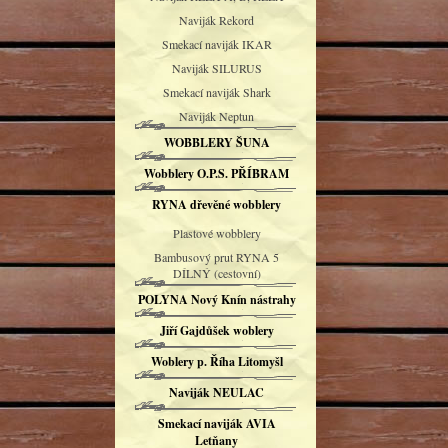
Naviják Rekord
Smekací naviják IKAR
Naviják SILURUS
Smekací naviják Shark
Naviják Neptun
WOBBLERY ŠUNA
Wobblery O.P.S. PŘÍBRAM
RYNA dřevěné wobblery
Plastové wobblery
Bambusový prut RYNA 5
DÍLNÝ (cestovní)
POLYNA Nový Knín nástrahy
Jiří Gajdůšek woblery
Woblery p. Říha Litomyšl
Naviják NEULAC
Smekací naviják AVIA
Letňany