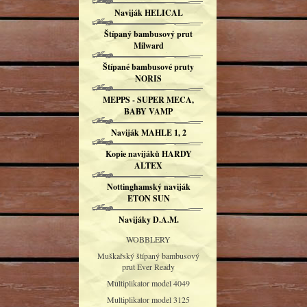
Naviják HELICAL
Štípaný bambusový prut
Milward
Štípané bambusové pruty
NORIS
MEPPS - SUPER MECA,
BABY VAMP
Naviják MAHLE 1, 2
Kopie navijáků HARDY
ALTEX
Nottinghamský naviják
ETON SUN
Navijáky D.A.M.
WOBBLERY
Muškařský štípaný bambusový
prut Ever Ready
Multiplikator model 4049
Multiplikator model 3125