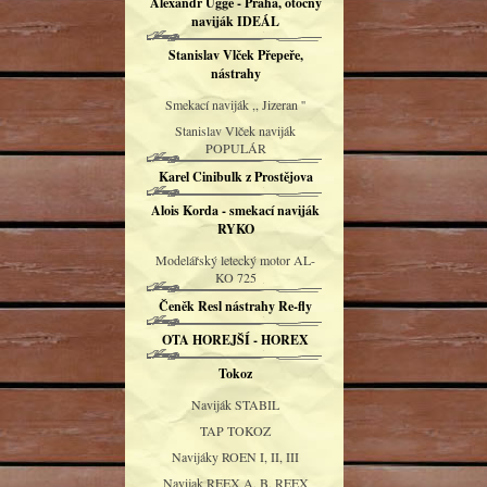
Alexandr Uggé - Praha, otočný
naviják IDEÁL
Stanislav Vlček Přepeře,
nástrahy
Smekací naviják ,, Jizeran ''
Stanislav Vlček naviják
POPULÁR
Karel Cinibulk z Prostějova
Alois Korda - smekací naviják
RYKO
Modelářský letecký motor AL-
KO 725
Čeněk Resl nástrahy Re-fly
OTA HOREJŠÍ - HOREX
Tokoz
Naviják STABIL
TAP TOKOZ
Navijáky ROEN I, II, III
Navijak REEX A, B, REEX