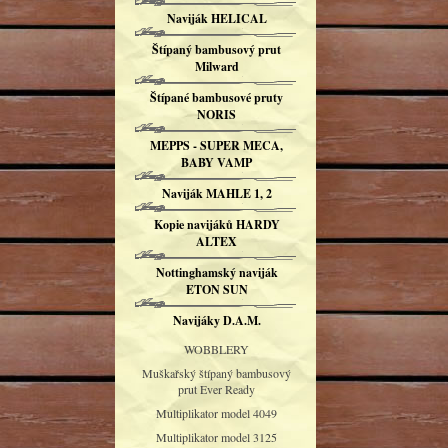
Naviják HELICAL
Štípaný bambusový prut
Milward
Štípané bambusové pruty
NORIS
MEPPS - SUPER MECA,
BABY VAMP
Naviják MAHLE 1, 2
Kopie navijáků HARDY
ALTEX
Nottinghamský naviják
ETON SUN
Navijáky D.A.M.
WOBBLERY
Muškařský štípaný bambusový
prut Ever Ready
Multiplikator model 4049
Multiplikator model 3125