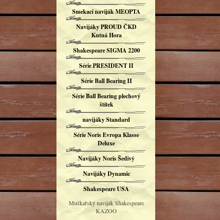
Smekací naviják MEOPTA
Navijáky PROUD ČKD
Kutná Hora
Shakespeare SIGMA 2200
Série PRESIDENT II
Série Ball Bearing II
Série Ball Bearing plechový
štítek
navijáky Standard
Série Noris Evropa Klasse
Deluxe
Navijáky Noris Šedivý
Navijáky Dynamic
Shakespeare USA
Muškařský naviják Shakespeare
KAZOO