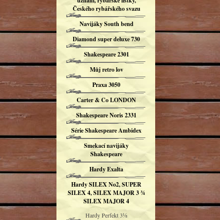
uznání, rybářské lístky,
Českého rybářského svazu
Navijáky South bend
Diamond super deluxe 730
Shakespeare 2301
Můj retro lov
Praxa 3050
Carter & Co LONDON
Shakespeare Noris 2331
Série Shakespeare Ambidex
Smekací navijáky
Shakespeare
Hardy Exalta
Hardy SILEX No2, SUPER
SILEX 4, SILEX MAJOR 3 ¾
SILEX MAJOR 4
Hardy Perfekt 3⅛