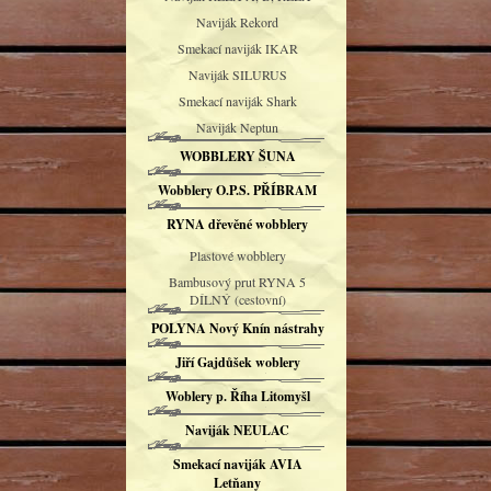
Naviják Rekord
Smekací naviják IKAR
Naviják SILURUS
Smekací naviják Shark
Naviják Neptun
WOBBLERY ŠUNA
Wobblery O.P.S. PŘÍBRAM
RYNA dřevěné wobblery
Plastové wobblery
Bambusový prut RYNA 5
DÍLNÝ (cestovní)
POLYNA Nový Knín nástrahy
Jiří Gajdůšek woblery
Woblery p. Říha Litomyšl
Naviják NEULAC
Smekací naviják AVIA
Letňany