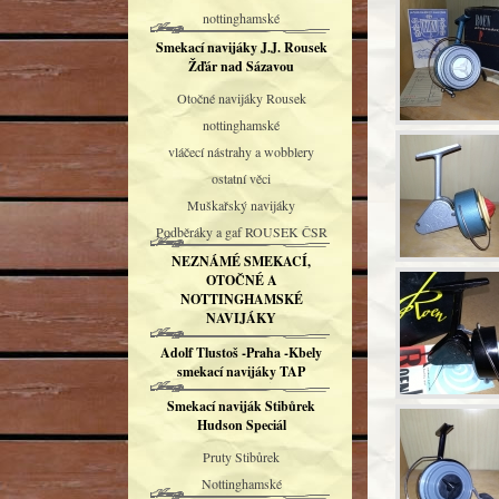
nottinghamské
Smekací navijáky J.J. Rousek
Žďár nad Sázavou
Otočné navijáky Rousek
nottinghamské
vláčecí nástrahy a wobblery
ostatní věci
Muškařský navijáky
Podběráky a gaf ROUSEK ČSR
NEZNÁMÉ SMEKACÍ,
OTOČNÉ A
NOTTINGHAMSKÉ
NAVIJÁKY
Adolf Tlustoš -Praha -Kbely
smekací navijáky TAP
Smekací naviják Stibůrek
Hudson Speciál
Pruty Stibůrek
Nottinghamské