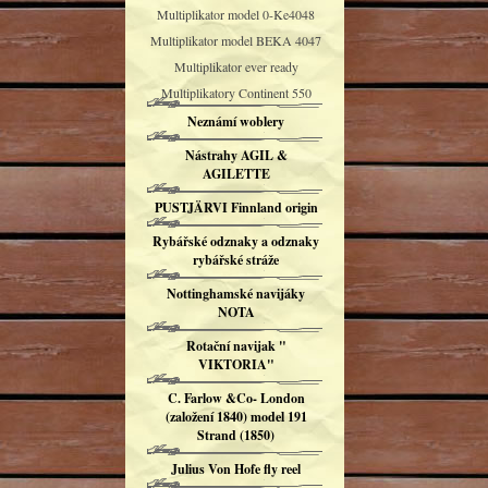
Multiplikator model 0-Ke4048
Multiplikator model BEKA 4047
Multiplikator ever ready
Multiplikatory Continent 550
Neznámí woblery
Nástrahy AGIL &
AGILETTE
PUSTJÄRVI Finnland origin
Rybářské odznaky a odznaky
rybářské stráže
Nottinghamské navijáky
NOTA
Rotační navijak "
VIKTORIA"
C. Farlow &Co- London
(založení 1840) model 191
Strand (1850)
Julius Von Hofe fly reel