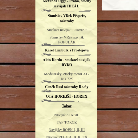
Alexandr Uggé - Praha, otočný
naviják IDEÁL
Stanislav Vlček Přepeře,
nástrahy
Smekací naviják ,, Jizeran ''
Stanislav Vlček naviják
POPULÁR
Karel Cinibulk z Prostějova
Alois Korda - smekací naviják
RYKO
Modelářský letecký motor AL-
KO 725
Čeněk Resl nástrahy Re-fly
OTA HOREJŠÍ - HOREX
Tokoz
Naviják STABIL
TAP TOKOZ
Navijáky ROEN I, II, III
Navijak REEX A, B, REEX