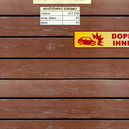
NÁVŠTĚVNÍKŮ STRÁNKY
celkem
227 236
tento týden
25
dnes
25