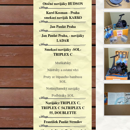
Otočné navijáky HUDSON
Karel Kosman - Praha
smekací naviják KARKO
Jan Paulát Praha
Jan Paulat Praha, - navijáky
LADAR
Smekaci navijáky -SOL-
TRIPLEX C
Muškařský
Nástrahy a ostatní věci
Pruty ze štípaného bambusu
SOL
Nottinghamský navijáky
Podběráky SOL
Navijáky:TRIPLEX C,
TRIPLEX C 54,TRIPLEX C
55, DOUBLETTE
František Paulát Strmílov