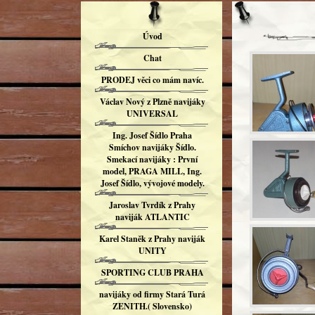
Úvod
Chat
PRODEJ věci co mám navíc.
Václav Nový z Plzně navijáky
UNIVERSAL
Ing. Josef Šídlo Praha
Smíchov navijáky Šídlo.
Smekací navijáky : První
model, PRAGA MILL, Ing.
Josef Šídlo, vývojové modely.
Jaroslav Tvrdík z Prahy
naviják ATLANTIC
Karel Staněk z Prahy naviják
UNITY
SPORTING CLUB PRAHA
navijáky od firmy Stará Turá
ZENITH.( Slovensko)