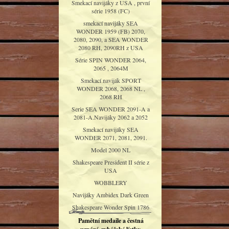
Smekací navijáky z USA , první
série 1958 (FC)
smekací navijáky SEA
WONDER 1959 (FB) 2070,
2080, 2090, a SEA WONDER
2080 RH, 2090RH z USA
Série SPIN WONDER 2064,
2065 , 2064M
Smekací naviják SPORT
WONDER 2068, 2068 NL ,
2068 RH
Serie SEA WONDER 2091-A a
2081-A.Navijáky 2062 a 2052
Smekací navijáky SEA
WONDER 2071, 2081, 2091.
Model 2000 NL
Shakespeare President II série z
USA
WOBBLERY
Navijáky Ambidex Dark Green
Shakespeare Wonder Spin 1786
Pamětní medaile a čestná