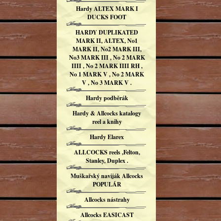
Hardy ALTEX MARK I
DUCKS FOOT
HARDY DUPLIKATED
MARK II, ALTEX, No1
MARK II, No2 MARK III,
No3 MARK III , No 2 MARK
IIII , No 2 MARK IIII RH ,
No 1 MARK V , No 2 MARK
V , No 3 MARK V .
Hardy podběrák
Hardy & Allcocks katalogy
reel a knihy
Hardy Elarex
ALLCOCKS reels ,Felton,
Stanley, Duplex .
Muškařský naviják Allcocks
POPULÁR
Allcocks nástrahy
Allcocks EASICAST