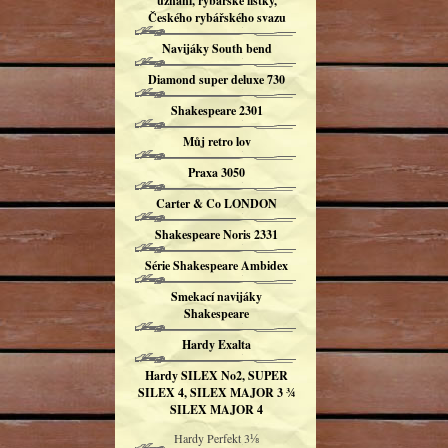
uznání, rybářské lístky,
Českého rybářského svazu
Navijáky South bend
Diamond super deluxe 730
Shakespeare 2301
Můj retro lov
Praxa 3050
Carter & Co LONDON
Shakespeare Noris 2331
Série Shakespeare Ambidex
Smekací navijáky
Shakespeare
Hardy Exalta
Hardy SILEX No2, SUPER
SILEX 4, SILEX MAJOR 3 ¾
SILEX MAJOR 4
Hardy Perfekt 3⅛