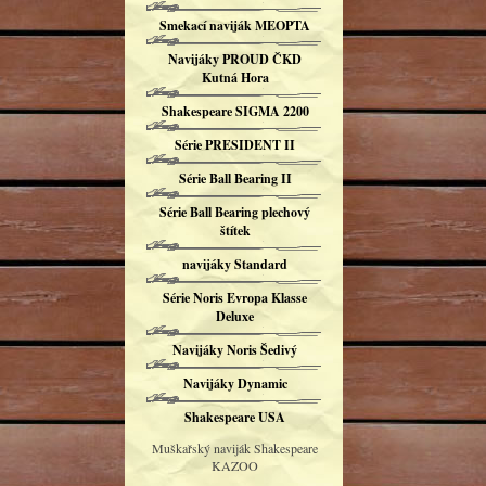
Smekací naviják MEOPTA
Navijáky PROUD ČKD
Kutná Hora
Shakespeare SIGMA 2200
Série PRESIDENT II
Série Ball Bearing II
Série Ball Bearing plechový
štítek
navijáky Standard
Série Noris Evropa Klasse
Deluxe
Navijáky Noris Šedivý
Navijáky Dynamic
Shakespeare USA
Muškařský naviják Shakespeare
KAZOO