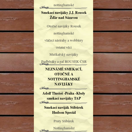
nottinghamské
Smekací navijáky J.J. Rousek
Žďár nad Sázavou
Otočné navijáky Rousek
nottinghamské
vláčecí nástrahy a wobblery
ostatní věci
Muškařský navijáky
Podběráky a gaf ROUSEK ČSR
NEZNÁMÉ SMEKACÍ,
OTOČNÉ A
NOTTINGHAMSKÉ
NAVIJÁKY
Adolf Tlustoš -Praha -Kbely
smekací navijáky TAP
Smekací naviják Stibůrek
Hudson Speciál
Pruty Stibůrek
Nottinghamské