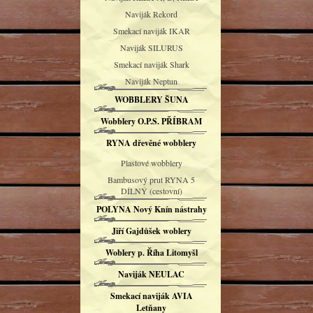
Naviják Rekord
Smekací naviják IKAR
Naviják SILURUS
Smekací naviják Shark
Naviják Neptun
WOBBLERY ŠUNA
Wobblery O.P.S. PŘÍBRAM
RYNA dřevěné wobblery
Plastové wobblery
Bambusový prut RYNA 5
DÍLNÝ (cestovní)
POLYNA Nový Knín nástrahy
Jiří Gajdůšek woblery
Woblery p. Říha Litomyšl
Naviják NEULAC
Smekací naviják AVIA
Letňany