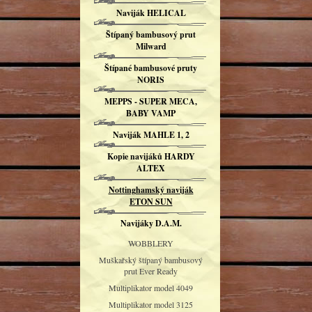
Naviják HELICAL
Štípaný bambusový prut
Milward
Štípané bambusové pruty
NORIS
MEPPS - SUPER MECA,
BABY VAMP
Naviják MAHLE 1, 2
Kopie navijáků HARDY
ALTEX
Nottinghamský naviják
ETON SUN
Navijáky D.A.M.
WOBBLERY
Muškařský štípaný bambusový
prut Ever Ready
Multiplikator model 4049
Multiplikator model 3125