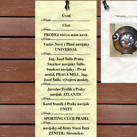
Úvod
Chat
PRODEJ věci co mám navíc.
Václav Nový z Plzně navijáky
UNIVERSAL
Ing. Josef Šídlo Praha
Smíchov navijáky Šídlo.
Smekací navijáky : První
model, PRAGA MILL, Ing.
Josef Šídlo, vývojové modely.
Jaroslav Tvrdík z Prahy
naviják ATLANTIC
Karel Staněk z Prahy naviják
UNITY
SPORTING CLUB PRAHA
navijáky od firmy Stará Turá
ZENITH.( Slovensko)