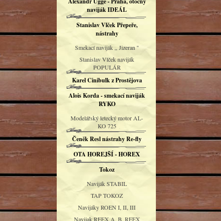
Alexandr Uggé - Praha, otočný
naviják IDEÁL
Stanislav Vlček Přepeře,
nástrahy
Smekací naviják ,, Jizeran ''
Stanislav Vlček naviják
POPULÁR
Karel Cinibulk z Prostějova
Alois Korda - smekací naviják
RYKO
Modelářský letecký motor AL-
KO 725
Čeněk Resl nástrahy Re-fly
OTA HOREJŠÍ - HOREX
Tokoz
Naviják STABIL
TAP TOKOZ
Navijáky ROEN I, II, III
Navijak REEX A, B, REEX