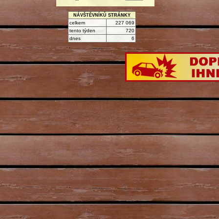
NÁVŠTĚVNÍKŮ STRÁNKY
celkem
227 069
tento týden
720
dnes
6