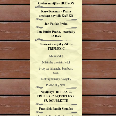
Otočné navijáky HUDSON
Karel Kosman - Praha
smekací naviják KARKO
Jan Paulát Praha
Jan Paulat Praha, - navijáky
LADAR
Smekaci navijáky -SOL-
TRIPLEX C
Muškařský
Nástrahy a ostatní věci
Pruty ze štípaného bambusu
SOL
Nottinghamský navijáky
Podběráky SOL
Navijáky:TRIPLEX C,
TRIPLEX C 54,TRIPLEX C
55, DOUBLETTE
František Paulát Strmílov