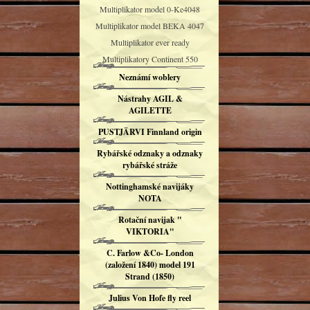
Multiplikator model 0-Ke4048
Multiplikator model BEKA 4047
Multiplikator ever ready
Multiplikatory Continent 550
Neznámí woblery
Nástrahy AGIL &
AGILETTE
PUSTJÄRVI Finnland origin
Rybářské odznaky a odznaky
rybářské stráže
Nottinghamské navijáky
NOTA
Rotační navijak "
VIKTORIA"
C. Farlow &Co- London
(založení 1840) model 191
Strand (1850)
Julius Von Hofe fly reel