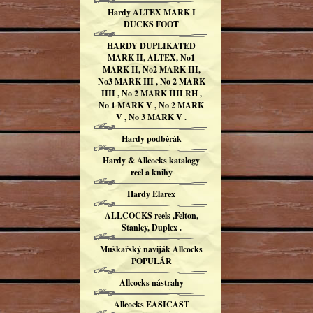
Hardy ALTEX MARK I
DUCKS FOOT
HARDY DUPLIKATED
MARK II, ALTEX, No1
MARK II, No2 MARK III,
No3 MARK III , No 2 MARK
IIII , No 2 MARK IIII RH ,
No 1 MARK V , No 2 MARK
V , No 3 MARK V .
Hardy podběrák
Hardy & Allcocks katalogy
reel a knihy
Hardy Elarex
ALLCOCKS reels ,Felton,
Stanley, Duplex .
Muškařský naviják Allcocks
POPULÁR
Allcocks nástrahy
Allcocks EASICAST