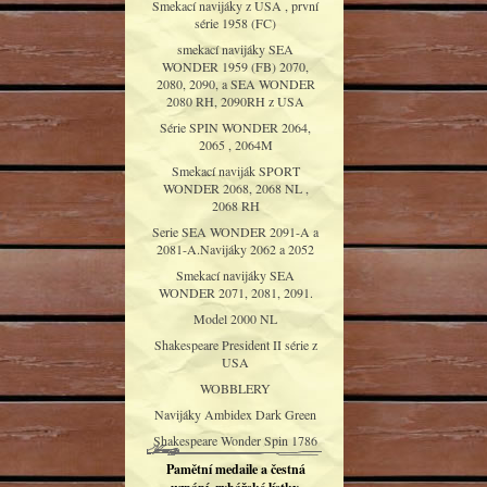
Smekací navijáky z USA , první
série 1958 (FC)
smekací navijáky SEA
WONDER 1959 (FB) 2070,
2080, 2090, a SEA WONDER
2080 RH, 2090RH z USA
Série SPIN WONDER 2064,
2065 , 2064M
Smekací naviják SPORT
WONDER 2068, 2068 NL ,
2068 RH
Serie SEA WONDER 2091-A a
2081-A.Navijáky 2062 a 2052
Smekací navijáky SEA
WONDER 2071, 2081, 2091.
Model 2000 NL
Shakespeare President II série z
USA
WOBBLERY
Navijáky Ambidex Dark Green
Shakespeare Wonder Spin 1786
Pamětní medaile a čestná