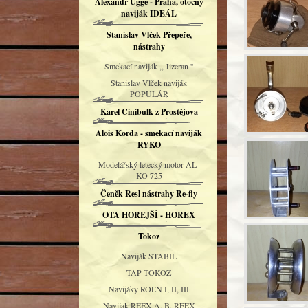
Alexandr Uggé - Praha, otočný
naviják IDEÁL
Stanislav Vlček Přepeře,
nástrahy
Smekací naviják ,, Jizeran ''
Stanislav Vlček naviják
POPULÁR
Karel Cinibulk z Prostějova
Alois Korda - smekací naviják
RYKO
Modelářský letecký motor AL-
KO 725
Čeněk Resl nástrahy Re-fly
OTA HOREJŠÍ - HOREX
Tokoz
Naviják STABIL
TAP TOKOZ
Navijáky ROEN I, II, III
Navijak REEX A, B, REEX