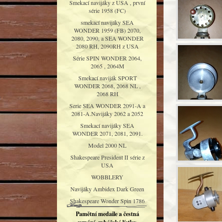
Smekací navijáky z USA , první
série 1958 (FC)
smekací navijáky SEA
WONDER 1959 (FB) 2070,
2080, 2090, a SEA WONDER
2080 RH, 2090RH z USA
Série SPIN WONDER 2064,
2065 , 2064M
Smekací naviják SPORT
WONDER 2068, 2068 NL ,
2068 RH
Serie SEA WONDER 2091-A a
2081-A.Navijáky 2062 a 2052
Smekací navijáky SEA
WONDER 2071, 2081, 2091.
Model 2000 NL
Shakespeare President II série z
USA
WOBBLERY
Navijáky Ambidex Dark Green
Shakespeare Wonder Spin 1786
Pamětní medaile a čestná