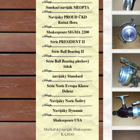
Smekací naviják MEOPTA
Navijáky PROUD ČKD
Kutná Hora
Shakespeare SIGMA 2200
Série PRESIDENT II
Série Ball Bearing II
Série Ball Bearing plechový
štítek
navijáky Standard
Série Noris Evropa Klasse
Deluxe
Navijáky Noris Šedivý
Navijáky Dynamic
Shakespeare USA
Muškařský naviják Shakespeare
KAZOO