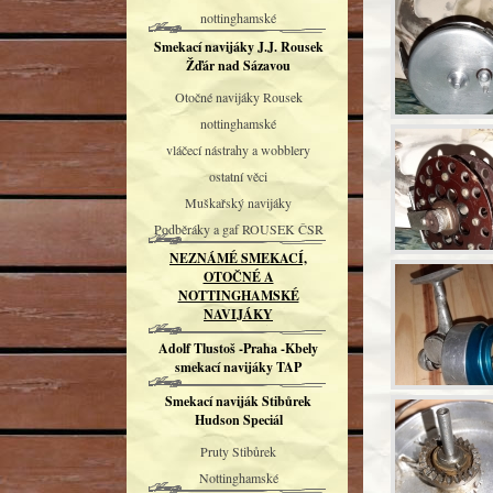
nottinghamské
Smekací navijáky J.J. Rousek
Žďár nad Sázavou
Otočné navijáky Rousek
nottinghamské
vláčecí nástrahy a wobblery
ostatní věci
Muškařský navijáky
Podběráky a gaf ROUSEK ČSR
NEZNÁMÉ SMEKACÍ,
OTOČNÉ A
NOTTINGHAMSKÉ
NAVIJÁKY
Adolf Tlustoš -Praha -Kbely
smekací navijáky TAP
Smekací naviják Stibůrek
Hudson Speciál
Pruty Stibůrek
Nottinghamské