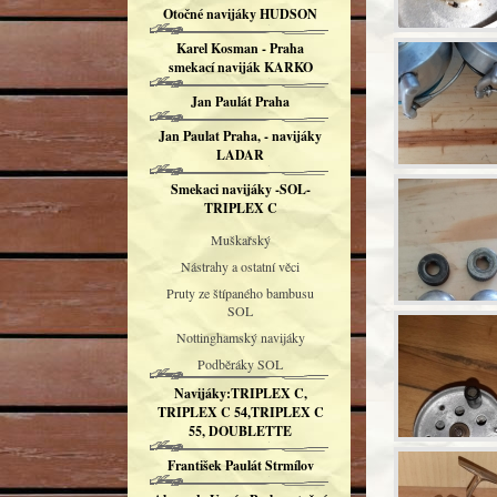
Otočné navijáky HUDSON
Karel Kosman - Praha
smekací naviják KARKO
Jan Paulát Praha
Jan Paulat Praha, - navijáky
LADAR
Smekaci navijáky -SOL-
TRIPLEX C
Muškařský
Nástrahy a ostatní věci
Pruty ze štípaného bambusu
SOL
Nottinghamský navijáky
Podběráky SOL
Navijáky:TRIPLEX C,
TRIPLEX C 54,TRIPLEX C
55, DOUBLETTE
František Paulát Strmílov