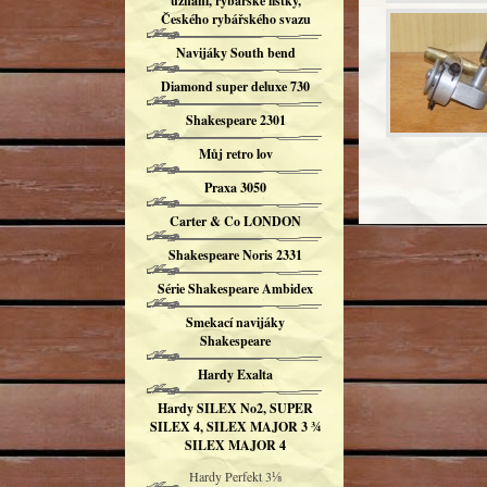
uznání, rybářské lístky,
Českého rybářského svazu
Navijáky South bend
Diamond super deluxe 730
Shakespeare 2301
Můj retro lov
Praxa 3050
Carter & Co LONDON
Shakespeare Noris 2331
Série Shakespeare Ambidex
Smekací navijáky
Shakespeare
Hardy Exalta
Hardy SILEX No2, SUPER
SILEX 4, SILEX MAJOR 3 ¾
SILEX MAJOR 4
Hardy Perfekt 3⅛