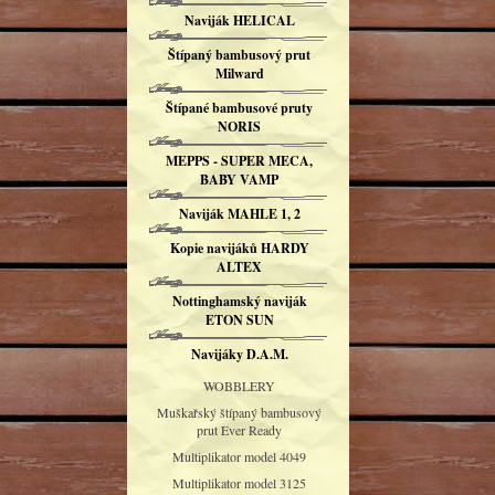
Naviják HELICAL
Štípaný bambusový prut
Milward
Štípané bambusové pruty
NORIS
MEPPS - SUPER MECA,
BABY VAMP
Naviják MAHLE 1, 2
Kopie navijáků HARDY
ALTEX
Nottinghamský naviják
ETON SUN
Navijáky D.A.M.
WOBBLERY
Muškařský štípaný bambusový
prut Ever Ready
Multiplikator model 4049
Multiplikator model 3125