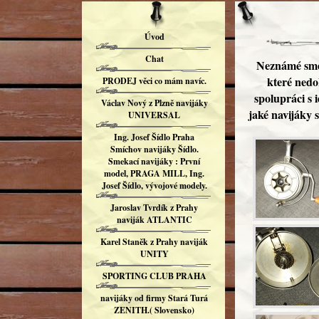
Úvod
Chat
Neznámé smek
které nedo
PRODEJ věci co mám navíc.
spolupráci s 
Václav Nový z Plzně navijáky
jaké navijáky 
UNIVERSAL
Ing. Josef Šídlo Praha
Smíchov navijáky Šídlo.
Smekací navijáky : První
model, PRAGA MILL, Ing.
Josef Šídlo, vývojové modely.
Jaroslav Tvrdík z Prahy
naviják ATLANTIC
Karel Staněk z Prahy naviják
UNITY
SPORTING CLUB PRAHA
navijáky od firmy Stará Turá
ZENITH.( Slovensko)