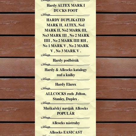
Hardy ALTEX MARK I
DUCKS FOOT
HARDY DUPLIKATED
MARK II, ALTEX, No1
MARK II, No2 MARK III,
No3 MARK III , No 2 MARK
IIII , No 2 MARK IIII RH ,
No 1 MARK V , No 2 MARK
V , No 3 MARK V .
Hardy podběrák
Hardy & Allcocks katalogy
reel a knihy
Hardy Elarex
ALLCOCKS reels ,Felton,
Stanley, Duplex .
Muškařský naviják Allcocks
POPULÁR
Allcocks nástrahy
Allcocks EASICAST