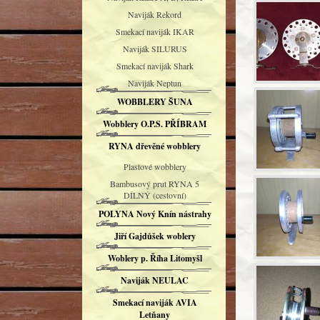
Naviják Rekord
Smekací naviják IKAR
Naviják SILURUS
Smekací naviják Shark
Naviják Neptun
WOBBLERY ŠUNA
Wobblery O.P.S. PŘÍBRAM
RYNA dřevěné wobblery
Plastové wobblery
Bambusový prut RYNA 5
DÍLNÝ (cestovní)
POLYNA Nový Knín nástrahy
Jiří Gajdůšek woblery
Woblery p. Říha Litomyšl
Naviják NEULAC
Smekací naviják AVIA
Letňany