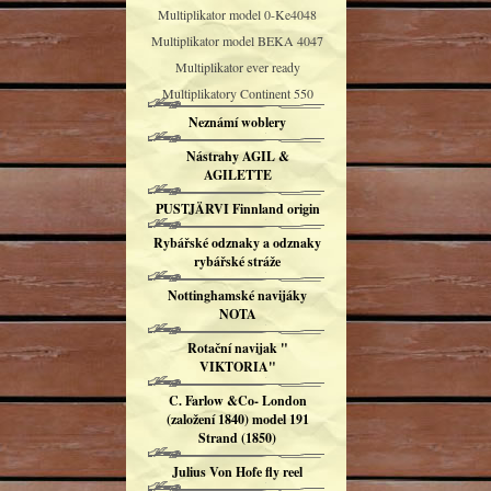
Multiplikator model 0-Ke4048
Multiplikator model BEKA 4047
Multiplikator ever ready
Multiplikatory Continent 550
Neznámí woblery
Nástrahy AGIL &
AGILETTE
PUSTJÄRVI Finnland origin
Rybářské odznaky a odznaky
rybářské stráže
Nottinghamské navijáky
NOTA
Rotační navijak "
VIKTORIA"
C. Farlow &Co- London
(založení 1840) model 191
Strand (1850)
Julius Von Hofe fly reel