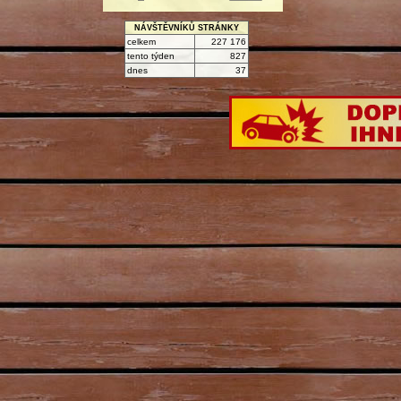
NÁVŠTĚVNÍKŮ STRÁNKY
celkem
227 176
tento týden
827
dnes
37