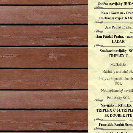
Otočné navijáky HU
Karel Kosman - Pra
smekací naviják KA
Jan Paulát Praha
Jan Paulat Praha, - nav
LADAR
Smekaci navijáky -S
TRIPLEX C
Muškařský
Nástrahy a ostatní věc
Pruty ze štípaného bam
SOL
Nottinghamský navijá
Podběráky SOL
Navijáky:TRIPLEX 
TRIPLEX C 54,TRIPL
55, DOUBLETTE
František Paulát Strm