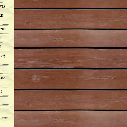
OPTA
KD
200
I
I
hový
asse
vý
speare