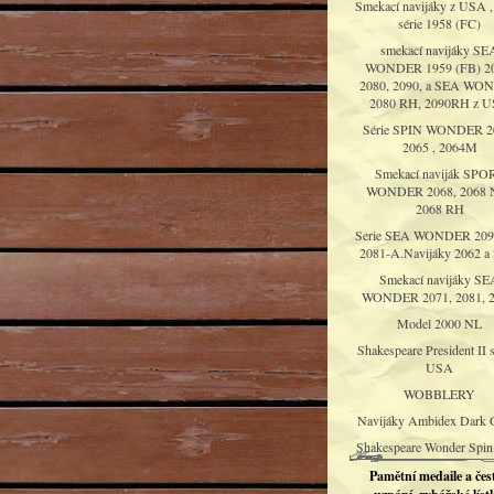
Smekací navijáky z USA ,
série 1958 (FC)
smekací navijáky SE
WONDER 1959 (FB) 20
2080, 2090, a SEA WO
2080 RH, 2090RH z 
Série SPIN WONDER 2
2065 , 2064M
Smekací naviják SPO
WONDER 2068, 2068 N
2068 RH
Serie SEA WONDER 209
2081-A.Navijáky 2062 a
Smekací navijáky SE
WONDER 2071, 2081, 2
Model 2000 NL
Shakespeare President II s
USA
WOBBLERY
Navijáky Ambidex Dark 
Shakespeare Wonder Spin
Pamětní medaile a čes