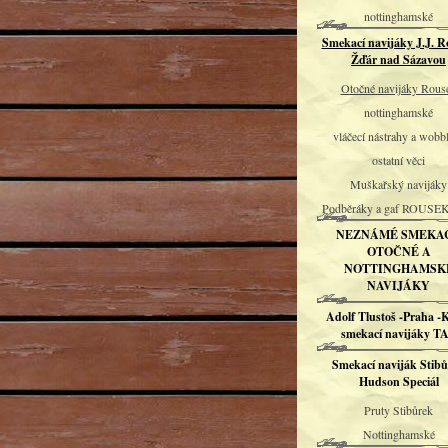
nottinghamské
Smekací navijáky J.J. R
Žďár nad Sázavou
Otočné navijáky Rous
nottinghamské
vláčecí nástrahy a wobb
ostatní věci
Muškařský navijáky
Podběráky a gaf ROUSE
NEZNÁMÉ SMEKAC
OTOČNÉ A
NOTTINGHAMSK
NAVIJÁKY
Adolf Tlustoš -Praha -
smekací navijáky T
Smekací naviják Stib
Hudson Speciál
Pruty Stibůrek
Nottinghamské