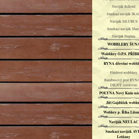
Naviják Rekord
Smekací naviják IKA
Naviják SILURUS
Smekací naviják Shar
Naviják Neptun
WOBBLERY ŠUN
Wobblery O.P.S. PŘÍ
RYNA dřevěné wobbl
Plastové wobblery
Bambusový prut RYN
DÍLNÝ (cestovní)
POLYNA Nový Knín nás
Jiří Gajdůšek woble
Woblery p. Říha Litom
Naviják NEULAC
Smekací naviják AV
Letňany