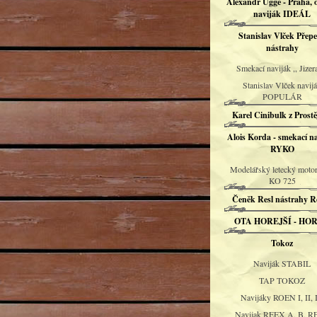
Alexandr Uggé - Praha, 
naviják IDEÁL
Stanislav Vlček Přepe
nástrahy
Smekací naviják ,, Jizera
Stanislav Vlček navij
POPULÁR
Karel Cinibulk z Prost
Alois Korda - smekací n
RYKO
Modelářský letecký moto
KO 725
Čeněk Resl nástrahy Re
OTA HOREJŠÍ - HO
Tokoz
Naviják STABIL
TAP TOKOZ
Navijáky ROEN I, II, I
Navijak REEX A, B, 