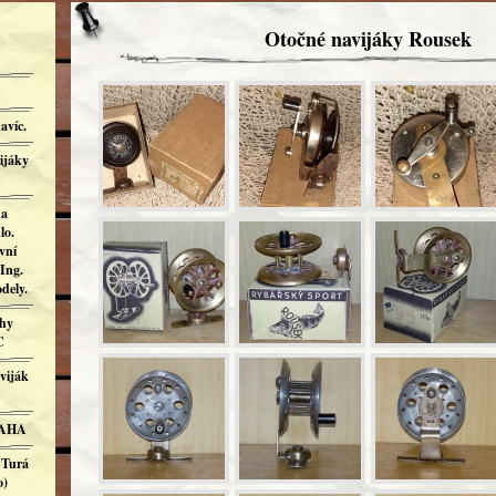
Otočné navijáky Rousek
avíc.
ijáky
ha
lo.
vní
Ing.
dely.
ahy
C
viják
RAHA
 Turá
o)