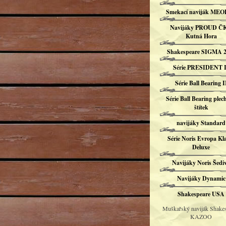
Smekací naviják ME
Navijáky PROUD Č
Kutná Hora
Shakespeare SIGMA 2
Série PRESIDENT I
Série Ball Bearing I
Série Ball Bearing plec
štítek
navijáky Standard
Série Noris Evropa Kl
Deluxe
Navijáky Noris Šedi
Navijáky Dynamic
Shakespeare USA
Muškařský naviják Shake
KAZOO