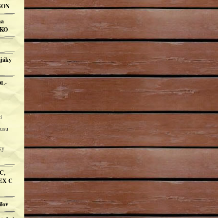
DSON
ha
RKO
ijáky
OL-
i
busu
ky
C,
EX C
ílov