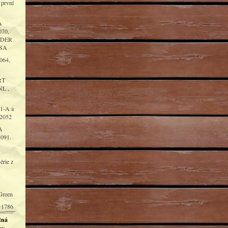
 první
A
70,
NDER
USA
064,
RT
L ,
1-A a
 2052
A
091.
érie z
Green
 1786
tná