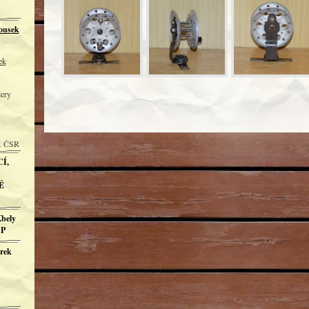
ousek
ek
lery
K ČSR
Í,
É
Kbely
AP
ůrek