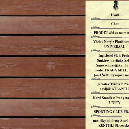
Úvod
Chat
PRODEJ věci co mám n
Václav Nový z Plzně nav
UNIVERSAL
Ing. Josef Šídlo Pra
Smíchov navijáky Šíd
Smekací navijáky : Pr
model, PRAGA MILL, 
Josef Šídlo, vývojové mo
Jaroslav Tvrdík z Pr
naviják ATLANTI
Karel Staněk z Prahy na
UNITY
SPORTING CLUB P
navijáky od firmy Stará
ZENITH.( Slovensk