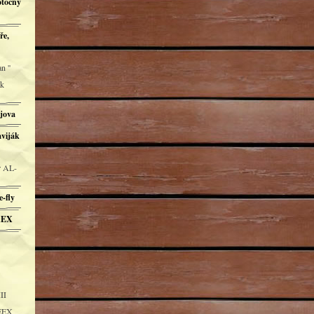
otočný
ře,
n ''
ák
ějova
aviják
r AL-
-fly
REX
II
REEX