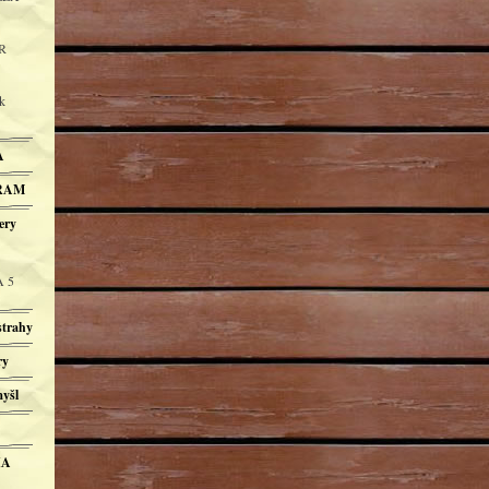
R
k
A
BRAM
ery
A 5
trahy
ry
yšl
IA