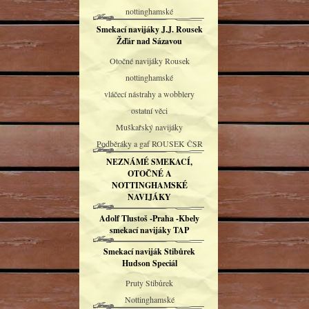
nottinghamské
Smekací navijáky J.J. Rousek
Žďár nad Sázavou
Otočné navijáky Rousek
nottinghamské
vláčecí nástrahy a wobblery
ostatní věci
Muškařský navijáky
Podběráky a gaf ROUSEK ČSR
NEZNÁMÉ SMEKACÍ,
OTOČNÉ A
NOTTINGHAMSKÉ
NAVIJÁKY
Adolf Tlustoš -Praha -Kbely
smekací navijáky TAP
Smekací naviják Stibůrek
Hudson Speciál
Pruty Stibůrek
Nottinghamské