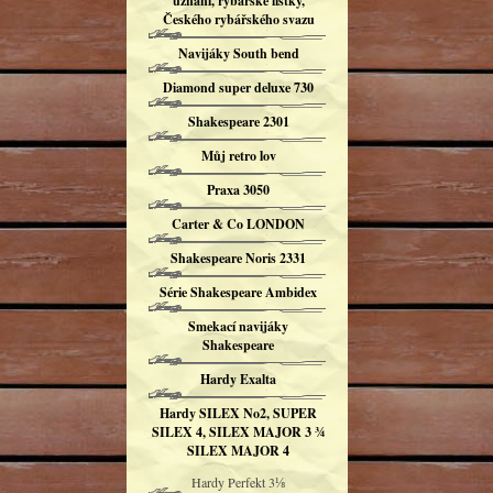
uznání, rybářské lístky,
Českého rybářského svazu
Navijáky South bend
Diamond super deluxe 730
Shakespeare 2301
Můj retro lov
Praxa 3050
Carter & Co LONDON
Shakespeare Noris 2331
Série Shakespeare Ambidex
Smekací navijáky
Shakespeare
Hardy Exalta
Hardy SILEX No2, SUPER
SILEX 4, SILEX MAJOR 3 ¾
SILEX MAJOR 4
Hardy Perfekt 3⅛