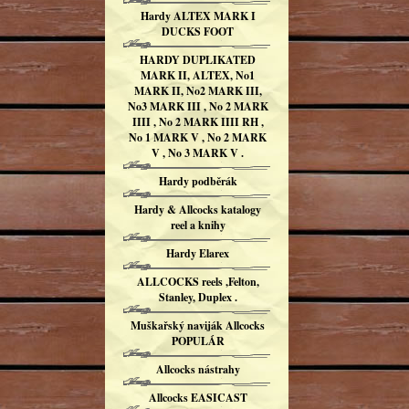
Hardy ALTEX MARK I
DUCKS FOOT
HARDY DUPLIKATED
MARK II, ALTEX, No1
MARK II, No2 MARK III,
No3 MARK III , No 2 MARK
IIII , No 2 MARK IIII RH ,
No 1 MARK V , No 2 MARK
V , No 3 MARK V .
Hardy podběrák
Hardy & Allcocks katalogy
reel a knihy
Hardy Elarex
ALLCOCKS reels ,Felton,
Stanley, Duplex .
Muškařský naviják Allcocks
POPULÁR
Allcocks nástrahy
Allcocks EASICAST