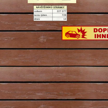
NÁVŠTĚVNÍKŮ STRÁNKY
celkem
227 077
tento týden
728
dnes
14