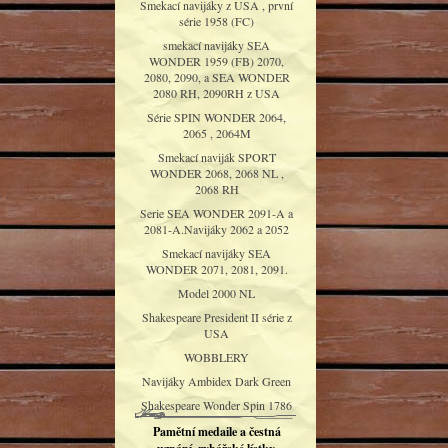
Smekací navijáky z USA , první
série 1958 (FC)
smekací navijáky SEA
WONDER 1959 (FB) 2070,
2080, 2090, a SEA WONDER
2080 RH, 2090RH z USA
Série SPIN WONDER 2064,
2065 , 2064M
Smekací naviják SPORT
WONDER 2068, 2068 NL ,
2068 RH
Serie SEA WONDER 2091-A a
2081-A.Navijáky 2062 a 2052
Smekací navijáky SEA
WONDER 2071, 2081, 2091.
Model 2000 NL
Shakespeare President II série z
USA
WOBBLERY
Navijáky Ambidex Dark Green
Shakespeare Wonder Spin 1786
Pamětní medaile a čestná