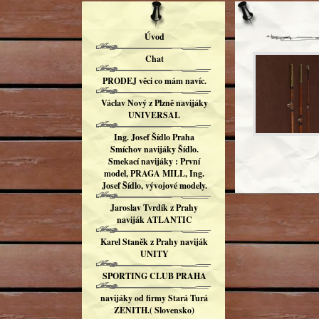
Úvod
Chat
PRODEJ věci co mám navíc.
Václav Nový z Plzně navijáky
UNIVERSAL
Ing. Josef Šídlo Praha
Smíchov navijáky Šídlo.
Smekací navijáky : První
model, PRAGA MILL, Ing.
Josef Šídlo, vývojové modely.
Jaroslav Tvrdík z Prahy
naviják ATLANTIC
Karel Staněk z Prahy naviják
UNITY
SPORTING CLUB PRAHA
navijáky od firmy Stará Turá
ZENITH.( Slovensko)