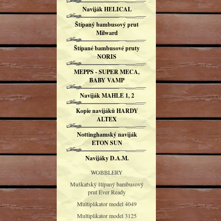
Naviják HELICAL
Štípaný bambusový prut
Milward
Štípané bambusové pruty
NORIS
MEPPS - SUPER MECA,
BABY VAMP
Naviják MAHLE 1, 2
Kopie navijáků HARDY
ALTEX
Nottinghamský naviják
ETON SUN
Navijáky D.A.M.
WOBBLERY
Muškařský štípaný bambusový
prut Ever Ready
Multiplikator model 4049
Multiplikator model 3125