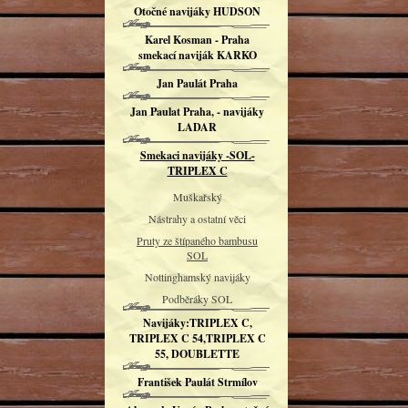
Otočné navijáky HUDSON
Karel Kosman - Praha
smekací naviják KARKO
Jan Paulát Praha
Jan Paulat Praha, - navijáky
LADAR
Smekaci navijáky -SOL-
TRIPLEX C
Muškařský
Nástrahy a ostatní věci
Pruty ze štípaného bambusu
SOL
Nottinghamský navijáky
Podběráky SOL
Navijáky:TRIPLEX C,
TRIPLEX C 54,TRIPLEX C
55, DOUBLETTE
František Paulát Strmílov