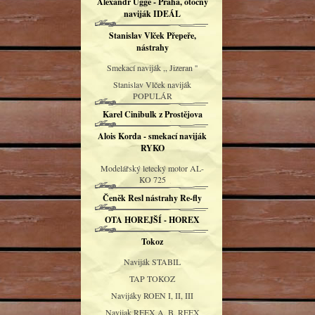
Alexandr Uggé - Praha, otočný
naviják IDEÁL
Stanislav Vlček Přepeře,
nástrahy
Smekací naviják ,, Jizeran ''
Stanislav Vlček naviják
POPULÁR
Karel Cinibulk z Prostějova
Alois Korda - smekací naviják
RYKO
Modelářský letecký motor AL-
KO 725
Čeněk Resl nástrahy Re-fly
OTA HOREJŠÍ - HOREX
Tokoz
Naviják STABIL
TAP TOKOZ
Navijáky ROEN I, II, III
Navijak REEX A, B, REEX