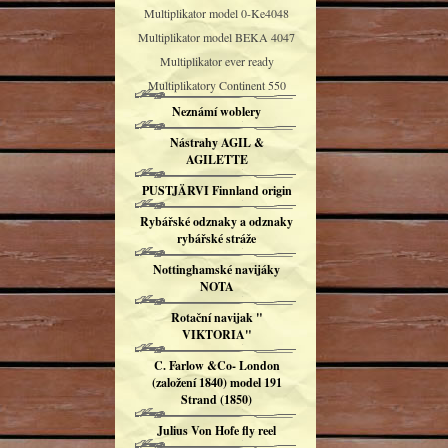
Multiplikator model 0-Ke4048
Multiplikator model BEKA 4047
Multiplikator ever ready
Multiplikatory Continent 550
Neznámí woblery
Nástrahy AGIL &
AGILETTE
PUSTJÄRVI Finnland origin
Rybářské odznaky a odznaky
rybářské stráže
Nottinghamské navijáky
NOTA
Rotační navijak "
VIKTORIA"
C. Farlow &Co- London
(založení 1840) model 191
Strand (1850)
Julius Von Hofe fly reel