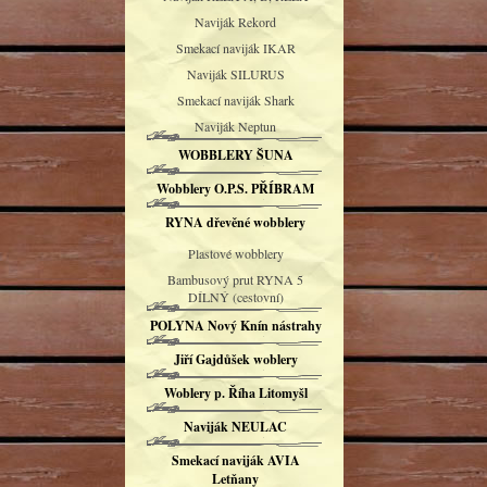
Naviják Rekord
Smekací naviják IKAR
Naviják SILURUS
Smekací naviják Shark
Naviják Neptun
WOBBLERY ŠUNA
Wobblery O.P.S. PŘÍBRAM
RYNA dřevěné wobblery
Plastové wobblery
Bambusový prut RYNA 5
DÍLNÝ (cestovní)
POLYNA Nový Knín nástrahy
Jiří Gajdůšek woblery
Woblery p. Říha Litomyšl
Naviják NEULAC
Smekací naviják AVIA
Letňany