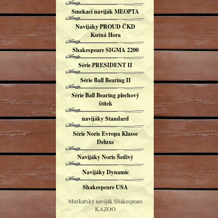
Smekací naviják MEOPTA
Navijáky PROUD ČKD
Kutná Hora
Shakespeare SIGMA 2200
Série PRESIDENT II
Série Ball Bearing II
Série Ball Bearing plechový
štítek
navijáky Standard
Série Noris Evropa Klasse
Deluxe
Navijáky Noris Šedivý
Navijáky Dynamic
Shakespeare USA
Muškařský naviják Shakespeare
KAZOO